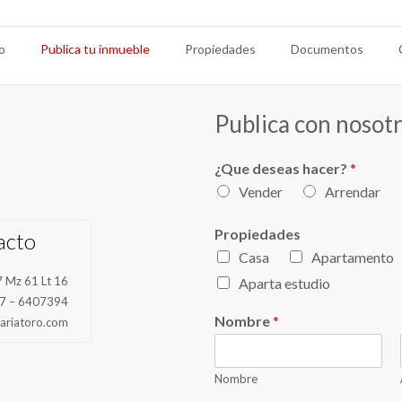
io
Publica tu inmueble
Propiedades
Documentos
Publica con nosot
¿Que deseas hacer?
*
Vender
Arrendar
Propiedades
acto
Casa
Apartamento
 Mz 61 Lt 16
Aparta estudio
7 – 6407394
Nombre
*
ariatoro.com
Nombre