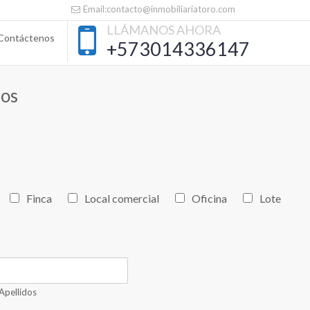
Email:contacto@inmobiliariatoro.com
LLÁMANOS AHORA
Contáctenos
+573014336147
ros
Finca
Local comercial
Oficina
Lote
Apellidos