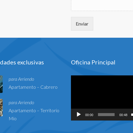
Enviar
dades exclusivas
Oficina Principal
Reproductor
para Arriendo
de
Apartamento – Cabrero
vídeo
para Arriendo
Apartamento – Territorio
00:00
00:48
Mío