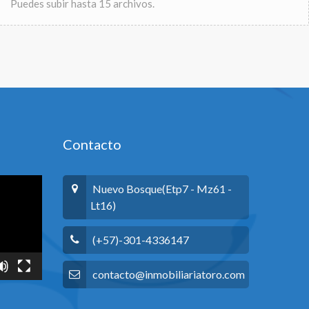
Puedes subir hasta 15 archivos.
Contacto
Nuevo Bosque(Etp7 - Mz61 -
Lt16)
(+57)-301-4336147
contacto@inmobiliariatoro.com