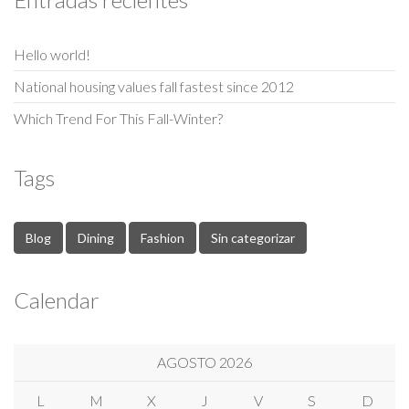
Hello world!
National housing values fall fastest since 2012
Which Trend For This Fall-Winter?
Tags
Blog
Dining
Fashion
Sin categorizar
Calendar
AGOSTO 2026
L
M
X
J
V
S
D