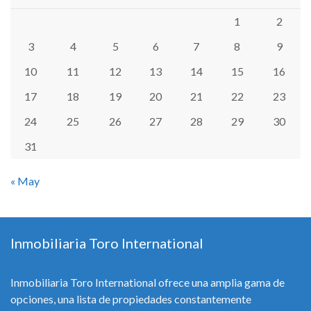
1
2
3
4
5
6
7
8
9
10
11
12
13
14
15
16
17
18
19
20
21
22
23
24
25
26
27
28
29
30
31
« May
Inmobiliaria Toro International
Inmobiliaria Toro International ofrece una amplia gama de
opciones, una lista de propiedades constantemente