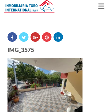
Nav
IMG_3575