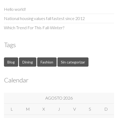
Hello world!
National housing values fall fastest since 2012
Which Trend For This Fall-Winter?
Tags
Blog
Dining
Fashion
Sin categorizar
Calendar
AGOSTO 2026
L
M
X
J
V
S
D