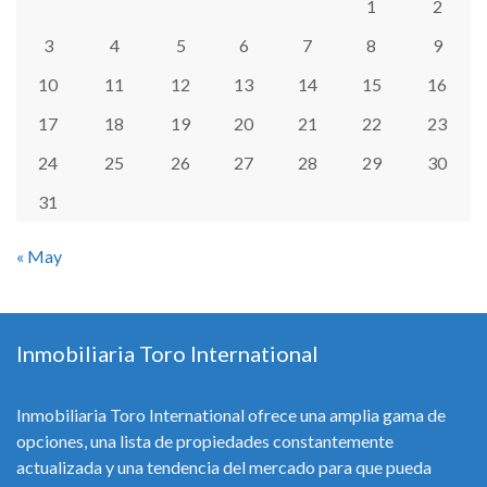
1
2
3
4
5
6
7
8
9
10
11
12
13
14
15
16
17
18
19
20
21
22
23
24
25
26
27
28
29
30
31
« May
Inmobiliaria Toro International
Inmobiliaria Toro International ofrece una amplia gama de
opciones, una lista de propiedades constantemente
actualizada y una tendencia del mercado para que pueda