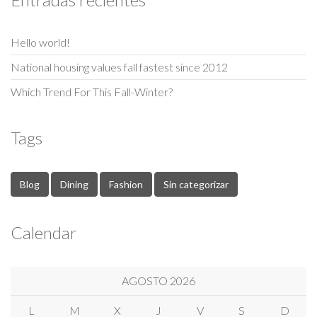
Hello world!
National housing values fall fastest since 2012
Which Trend For This Fall-Winter?
Tags
Blog
Dining
Fashion
Sin categorizar
Calendar
AGOSTO 2026
L
M
X
J
V
S
D