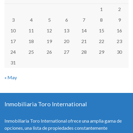
1
2
3
4
5
6
7
8
9
10
11
12
13
14
15
16
17
18
19
20
21
22
23
24
25
26
27
28
29
30
31
« May
Inmobiliaria Toro International
Inmobiliaria Toro International ofrece una amplia gama de
opciones, una lista de propiedades constantemente