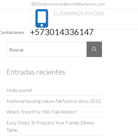
Email:contacto@inmobiliariatoro.com
LLÁMANOS AHORA
+573014336147
Contáctenos
Entradas recientes
Hello world!
National housing values fall fastest since 2012
Which Trend For This Fall-Winter?
Easy Steps To Prepare Your Family Dinner
Table