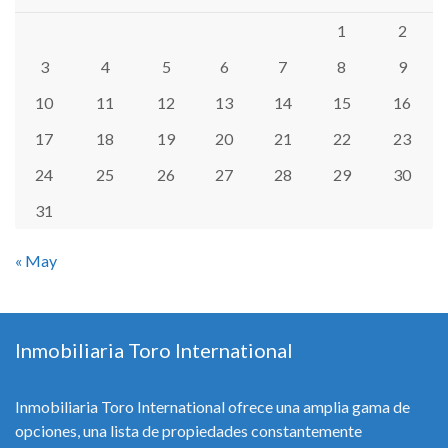
1
2
3
4
5
6
7
8
9
10
11
12
13
14
15
16
17
18
19
20
21
22
23
24
25
26
27
28
29
30
31
« May
Inmobiliaria Toro International
Inmobiliaria Toro International ofrece una amplia gama de
opciones, una lista de propiedades constantemente