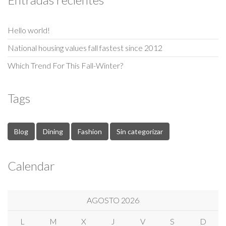
Hello world!
National housing values fall fastest since 2012
Which Trend For This Fall-Winter?
Tags
Blog
Dining
Fashion
Sin categorizar
Calendar
AGOSTO 2026
L
M
X
J
V
S
D