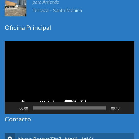
para Arriendo
Terraza – Santa Mónica
Oficina Principal
Reproductor
de
vídeo
00:00
00:48
Contacto
Nuevo Bosque(Etp7 - Mz61 - Lt16)