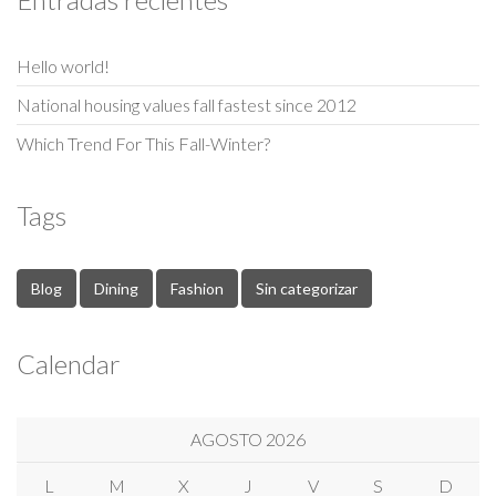
Hello world!
National housing values fall fastest since 2012
Which Trend For This Fall-Winter?
Tags
Blog
Dining
Fashion
Sin categorizar
Calendar
AGOSTO 2026
L
M
X
J
V
S
D