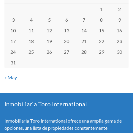
1
2
3
4
5
6
7
8
9
10
11
12
13
14
15
16
17
18
19
20
21
22
23
24
25
26
27
28
29
30
31
« May
Inmobiliaria Toro International
Inmobiliaria Toro International ofrece una amplia gama de
opciones, una lista de propiedades constantemente