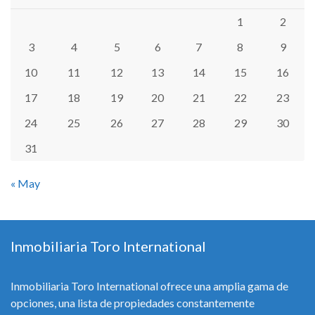
1
2
3
4
5
6
7
8
9
10
11
12
13
14
15
16
17
18
19
20
21
22
23
24
25
26
27
28
29
30
31
« May
Inmobiliaria Toro International
Inmobiliaria Toro International ofrece una amplia gama de
opciones, una lista de propiedades constantemente