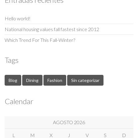
Hello world!
National housing values fall fastest since 2012
Which Trend For This Fall-Winter?
Tags
Blog
Dining
Fashion
Sin categorizar
Calendar
AGOSTO 2026
L
M
X
J
V
S
D