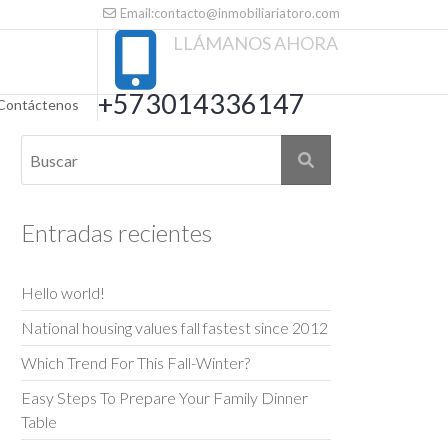
Email:contacto@inmobiliariatoro.com
LLÁMANOS AHORA
+573014336147
Contáctenos
Entradas recientes
Hello world!
National housing values fall fastest since 2012
Which Trend For This Fall-Winter?
Easy Steps To Prepare Your Family Dinner
Table