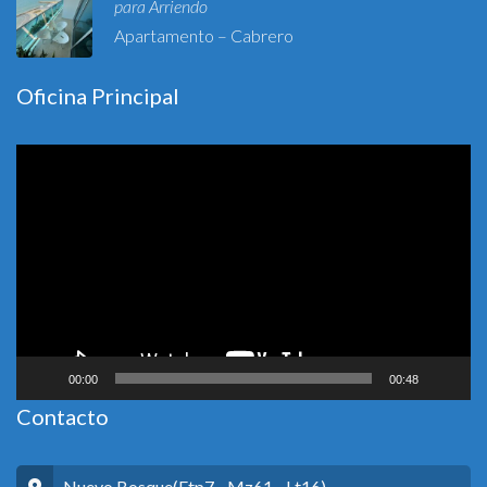
para Arriendo
Apartamento – Cabrero
Oficina Principal
Reproductor
de
vídeo
00:00
00:48
Contacto
Nuevo Bosque(Etp7 - Mz61 - Lt16)