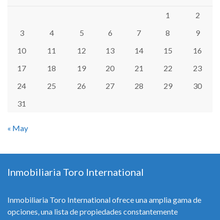
1
2
3
4
5
6
7
8
9
10
11
12
13
14
15
16
17
18
19
20
21
22
23
24
25
26
27
28
29
30
31
« May
Inmobiliaria Toro International
Inmobiliaria Toro International ofrece una amplia gama de
opciones, una lista de propiedades constantemente