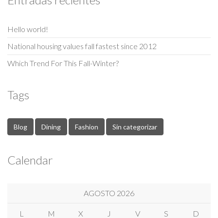
Hello world!
National housing values fall fastest since 2012
Which Trend For This Fall-Winter?
Tags
Blog
Dining
Fashion
Sin categorizar
Calendar
AGOSTO 2026
L
M
X
J
V
S
D