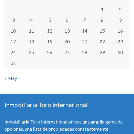
1
2
3
4
5
6
7
8
9
10
11
12
13
14
15
16
17
18
19
20
21
22
23
24
25
26
27
28
29
30
31
« May
Inmobiliaria Toro International
Inmobiliaria Toro International ofrece una amplia gama de
opciones, una lista de propiedades constantemente