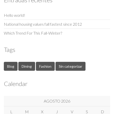
Hello world!
National housing values fall fastest since 2012
Which Trend For This Fall-Winter?
Tags
Blog
Dining
Fashion
Sin categorizar
Calendar
AGOSTO 2026
L
M
X
J
V
S
D