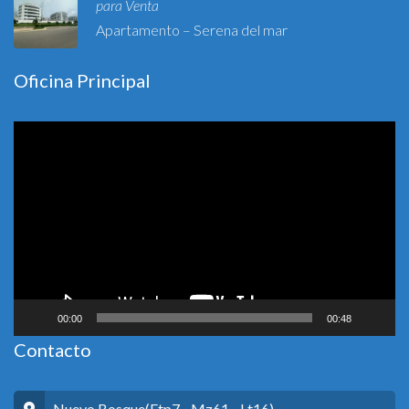
para Venta
Apartamento – Serena del mar
Oficina Principal
Reproductor
de
vídeo
00:00
00:48
Contacto
Nuevo Bosque(Etp7 - Mz61 - Lt16)