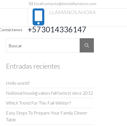
Email:contacto@inmobiliariatoro.com
LLÁMANOS AHORA
+573014336147
Contáctenos
Entradas recientes
Hello world!
National housing values fall fastest since 2012
Which Trend For This Fall-Winter?
Easy Steps To Prepare Your Family Dinner
Table