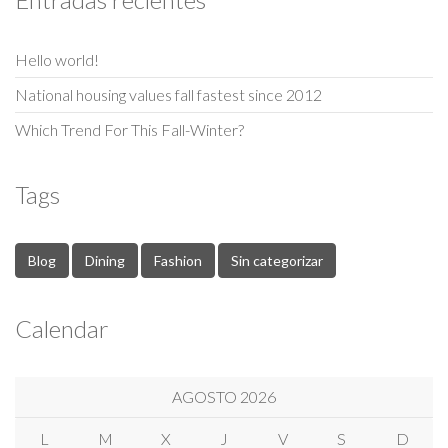
Hello world!
National housing values fall fastest since 2012
Which Trend For This Fall-Winter?
Tags
Blog
Dining
Fashion
Sin categorizar
Calendar
AGOSTO 2026
L
M
X
J
V
S
D