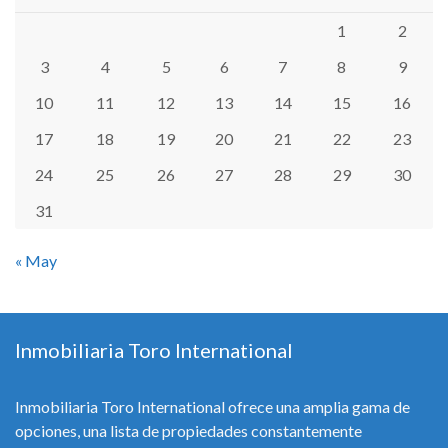
1
2
3
4
5
6
7
8
9
10
11
12
13
14
15
16
17
18
19
20
21
22
23
24
25
26
27
28
29
30
31
« May
Inmobiliaria Toro International
Inmobiliaria Toro International ofrece una amplia gama de
opciones, una lista de propiedades constantemente