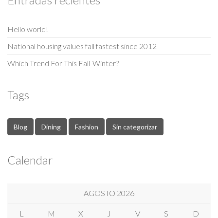
Hello world!
National housing values fall fastest since 2012
Which Trend For This Fall-Winter?
Tags
Blog
Dining
Fashion
Sin categorizar
Calendar
AGOSTO 2026
L
M
X
J
V
S
D