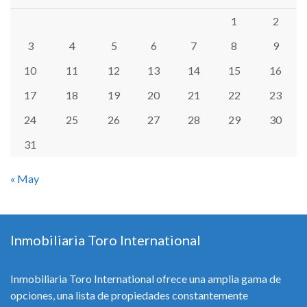
1
2
3
4
5
6
7
8
9
10
11
12
13
14
15
16
17
18
19
20
21
22
23
24
25
26
27
28
29
30
31
« May
Inmobiliaria Toro International
Inmobiliaria Toro International ofrece una amplia gama de
opciones, una lista de propiedades constantemente