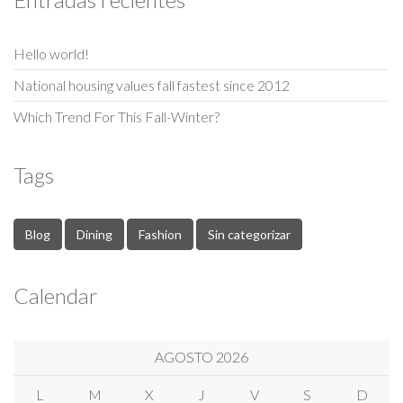
Hello world!
National housing values fall fastest since 2012
Which Trend For This Fall-Winter?
Tags
Blog
Dining
Fashion
Sin categorizar
Calendar
AGOSTO 2026
L
M
X
J
V
S
D