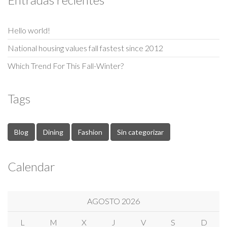
Hello world!
National housing values fall fastest since 2012
Which Trend For This Fall-Winter?
Tags
Blog
Dining
Fashion
Sin categorizar
Calendar
AGOSTO 2026
L
M
X
J
V
S
D