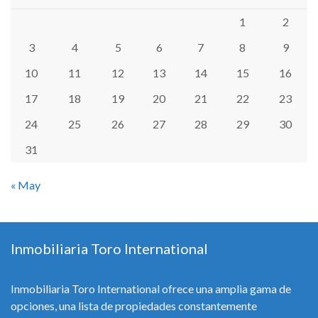
1
2
3
4
5
6
7
8
9
10
11
12
13
14
15
16
17
18
19
20
21
22
23
24
25
26
27
28
29
30
31
« May
Inmobiliaria Toro International
Inmobiliaria Toro International ofrece una amplia gama de
opciones, una lista de propiedades constantemente