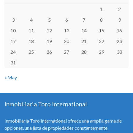
1
2
3
4
5
6
7
8
9
10
11
12
13
14
15
16
17
18
19
20
21
22
23
24
25
26
27
28
29
30
31
« May
Inmobiliaria Toro International
Inmobiliaria Toro International ofrece una amplia gama de
opciones, una lista de propiedades constantemente