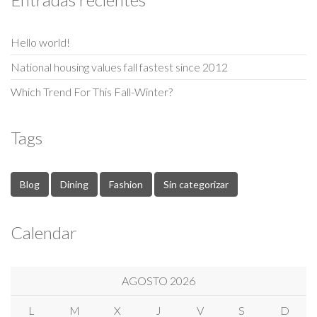
Hello world!
National housing values fall fastest since 2012
Which Trend For This Fall-Winter?
Tags
Blog
Dining
Fashion
Sin categorizar
Calendar
AGOSTO 2026
L
M
X
J
V
S
D