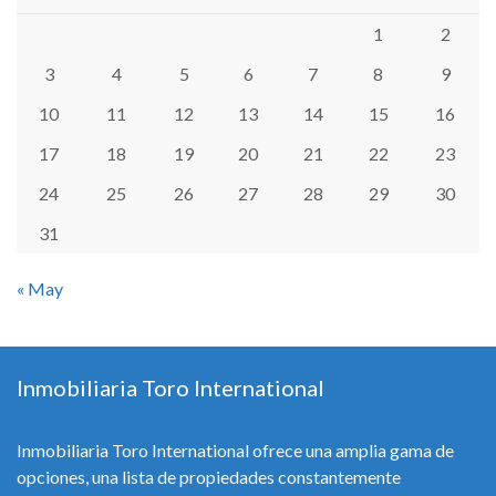
1
2
3
4
5
6
7
8
9
10
11
12
13
14
15
16
17
18
19
20
21
22
23
24
25
26
27
28
29
30
31
« May
Inmobiliaria Toro International
Inmobiliaria Toro International ofrece una amplia gama de
opciones, una lista de propiedades constantemente