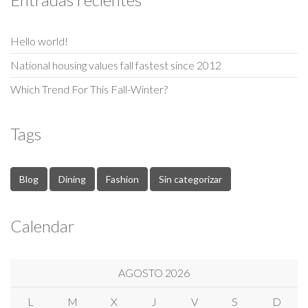
Hello world!
National housing values fall fastest since 2012
Which Trend For This Fall-Winter?
Tags
Blog
Dining
Fashion
Sin categorizar
Calendar
AGOSTO 2026
L
M
X
J
V
S
D