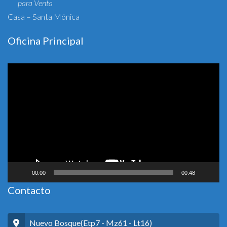
para Venta
Casa – Santa Mónica
Oficina Principal
Reproductor
de
vídeo
00:00
00:48
Contacto
Nuevo Bosque(Etp7 - Mz61 - Lt16)