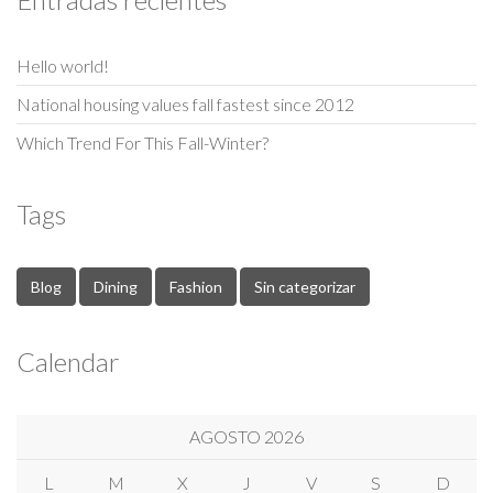
Hello world!
National housing values fall fastest since 2012
Which Trend For This Fall-Winter?
Tags
Blog
Dining
Fashion
Sin categorizar
Calendar
AGOSTO 2026
L
M
X
J
V
S
D