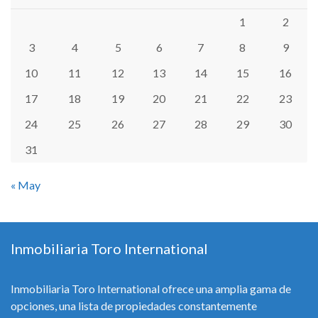
1
2
3
4
5
6
7
8
9
10
11
12
13
14
15
16
17
18
19
20
21
22
23
24
25
26
27
28
29
30
31
« May
Inmobiliaria Toro International
Inmobiliaria Toro International ofrece una amplia gama de
opciones, una lista de propiedades constantemente