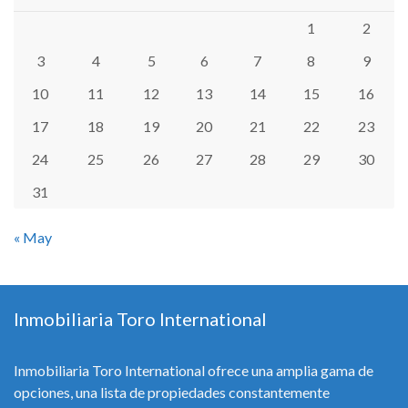
1
2
3
4
5
6
7
8
9
10
11
12
13
14
15
16
17
18
19
20
21
22
23
24
25
26
27
28
29
30
31
« May
Inmobiliaria Toro International
Inmobiliaria Toro International ofrece una amplia gama de
opciones, una lista de propiedades constantemente