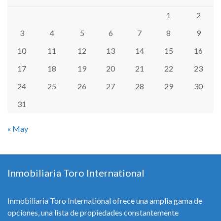
1
2
3
4
5
6
7
8
9
10
11
12
13
14
15
16
17
18
19
20
21
22
23
24
25
26
27
28
29
30
31
« May
Inmobiliaria Toro International
Inmobiliaria Toro International ofrece una amplia gama de
opciones, una lista de propiedades constantemente