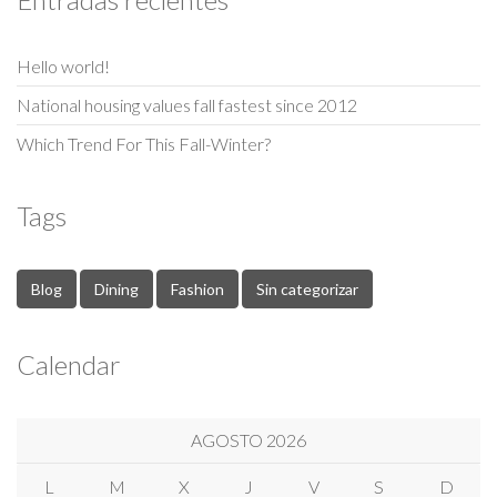
Hello world!
National housing values fall fastest since 2012
Which Trend For This Fall-Winter?
Tags
Blog
Dining
Fashion
Sin categorizar
Calendar
AGOSTO 2026
L
M
X
J
V
S
D