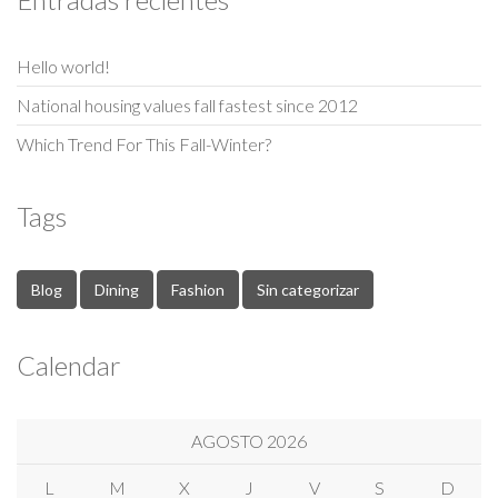
Hello world!
National housing values fall fastest since 2012
Which Trend For This Fall-Winter?
Tags
Blog
Dining
Fashion
Sin categorizar
Calendar
AGOSTO 2026
L
M
X
J
V
S
D