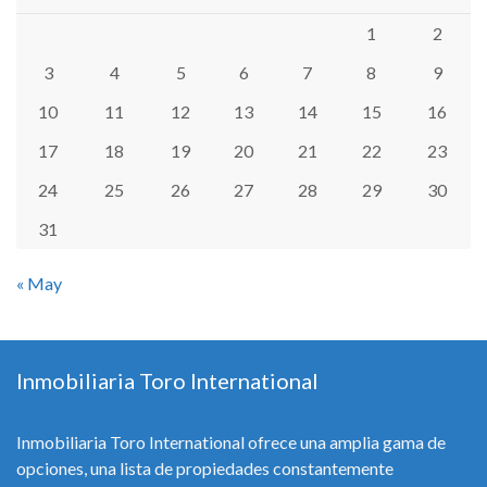
1
2
3
4
5
6
7
8
9
10
11
12
13
14
15
16
17
18
19
20
21
22
23
24
25
26
27
28
29
30
31
« May
Inmobiliaria Toro International
Inmobiliaria Toro International ofrece una amplia gama de
opciones, una lista de propiedades constantemente