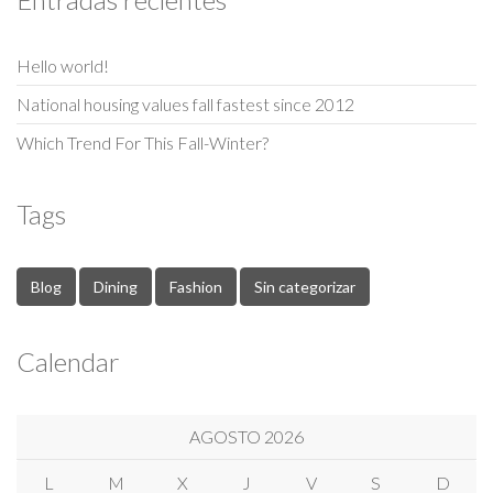
Hello world!
National housing values fall fastest since 2012
Which Trend For This Fall-Winter?
Tags
Blog
Dining
Fashion
Sin categorizar
Calendar
AGOSTO 2026
L
M
X
J
V
S
D