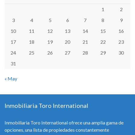
1
2
3
4
5
6
7
8
9
10
11
12
13
14
15
16
17
18
19
20
21
22
23
24
25
26
27
28
29
30
31
« May
Inmobiliaria Toro International
Inmobiliaria Toro International ofrece una amplia gama de
opciones, una lista de propiedades constantemente