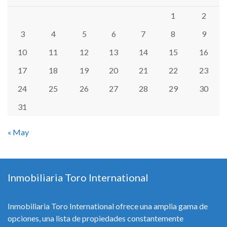
1
2
3
4
5
6
7
8
9
10
11
12
13
14
15
16
17
18
19
20
21
22
23
24
25
26
27
28
29
30
31
« May
Inmobiliaria Toro International
Inmobiliaria Toro International ofrece una amplia gama de
opciones, una lista de propiedades constantemente