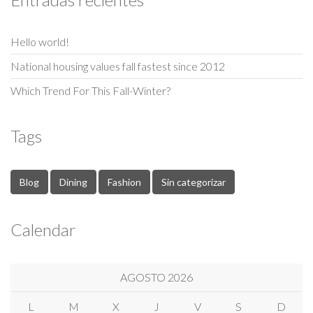
Hello world!
National housing values fall fastest since 2012
Which Trend For This Fall-Winter?
Tags
Blog
Dining
Fashion
Sin categorizar
Calendar
AGOSTO 2026
L
M
X
J
V
S
D