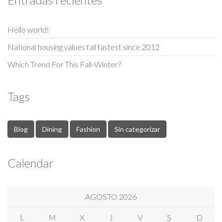
Hello world!
National housing values fall fastest since 2012
Which Trend For This Fall-Winter?
Tags
Blog
Dining
Fashion
Sin categorizar
Calendar
AGOSTO 2026
L
M
X
J
V
S
D