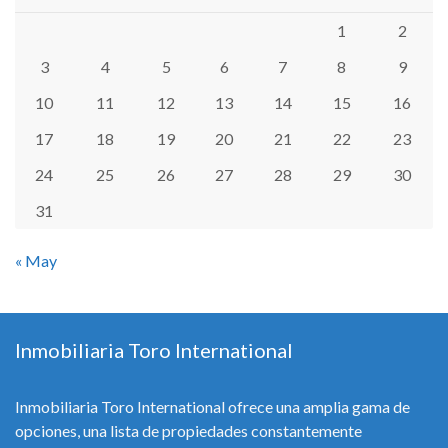
1
2
3
4
5
6
7
8
9
10
11
12
13
14
15
16
17
18
19
20
21
22
23
24
25
26
27
28
29
30
31
« May
Inmobiliaria Toro International
Inmobiliaria Toro International ofrece una amplia gama de
opciones, una lista de propiedades constantemente