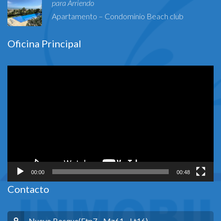
para Arriendo
Apartamento – Condominio Beach club
Oficina Principal
Reproductor
de
vídeo
00:00
00:48
Contacto
Nuevo Bosque(Etp7 - Mz61 - Lt16)