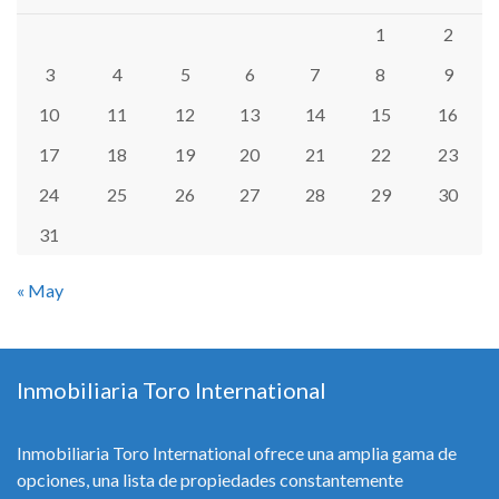
1
2
3
4
5
6
7
8
9
10
11
12
13
14
15
16
17
18
19
20
21
22
23
24
25
26
27
28
29
30
31
« May
Inmobiliaria Toro International
Inmobiliaria Toro International ofrece una amplia gama de
opciones, una lista de propiedades constantemente