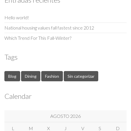
Hello world!
National housing values fall fastest since 2012
Which Trend For This Fall-Winter?
Tags
Blog
Dining
Fashion
Sin categorizar
Calendar
AGOSTO 2026
L
M
X
J
V
S
D