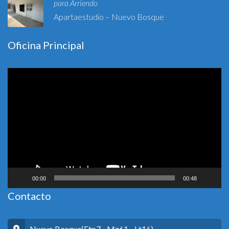
para Arriendo
Apartaestudio – Nuevo Bosque
Oficina Principal
Reproductor
de
vídeo
00:00
00:48
Contacto
Nuevo Bosque(Etp7 - Mz61 - Lt16)