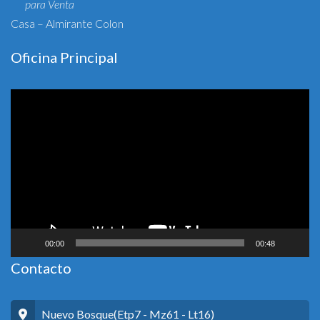
para Venta
Casa – Almirante Colon
Oficina Principal
Reproductor
de
vídeo
00:00
00:48
Contacto
Nuevo Bosque(Etp7 - Mz61 - Lt16)