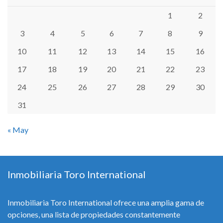
1
2
3
4
5
6
7
8
9
10
11
12
13
14
15
16
17
18
19
20
21
22
23
24
25
26
27
28
29
30
31
« May
Inmobiliaria Toro International
Inmobiliaria Toro International ofrece una amplia gama de
opciones, una lista de propiedades constantemente