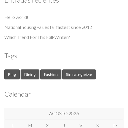
Hello world!
National housing values fall fastest since 2012
Which Trend For This Fall-Winter?
Tags
Blog
Dining
Fashion
Sin categorizar
Calendar
AGOSTO 2026
L
M
X
J
V
S
D